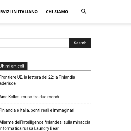
ERVIZI IN ITALIANO
CHI SIAMO
Ultimi articoli
Frontiere UE, la lettera dei 22: la Finlandia
aderisce
Aino Kallas: musa tra due mondi
Finlandia e Italia, ponti reali e immaginari
Allarme dell’intelligence finlandesi sulla minaccia
informatica russa Laundry Bear