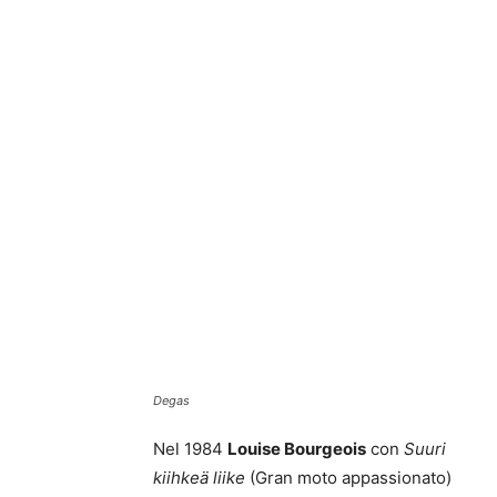
Degas
Nel 1984
Louise Bourgeois
con
Suuri
kiihkeä liike
(Gran moto appassionato)