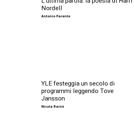
L’ultima parola: la poesia di Harri
Nordell
Antonio Parente
YLE festeggia un secolo di
programmi leggendo Tove
Jansson
Nicola Rainò