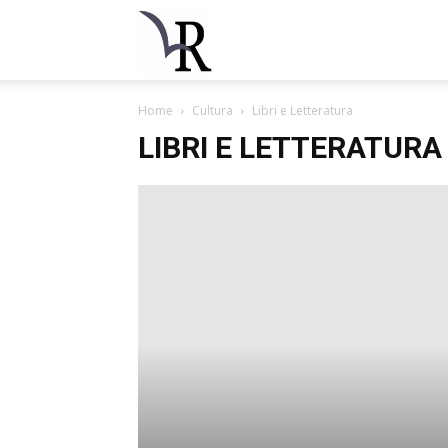
La
Home
Cultura
Libri e Letteratura
Rondine
LIBRI E LETTERATURA
Finlandia