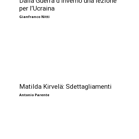
Dalla Guerra d’Inverno una lezione
per l’Ucraina
Gianfranco Nitti
Matilda Kirvelä: Sdettagliamenti
Antonio Parente