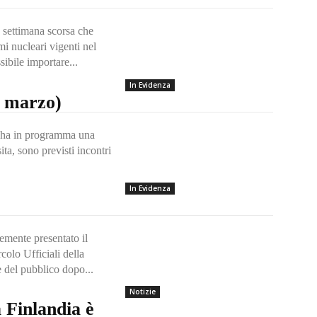
 settimana scorsa che
mi nucleari vigenti nel
ibile importare...
In Evidenza
3 marzo)
en ha in programma una
ta, sono previsti incontri
In Evidenza
emente presentato il
colo Ufficiali della
 del pubblico dopo...
Notizie
a Finlandia è