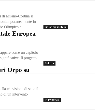
i di Milano-Cortina si
e contemporaneamente in
dio Olimpico di...
Finlandia in Italia
itale Europea
 appare come un capitolo
ignificative. Il progetto
Cultura
eri Orpo su
lla televisione di stato il
io di un intervento
In Evidenza