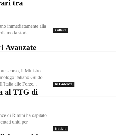
rari tra
zano immediatamente alla
Cultura
rdiamo la storia
ri Avanzate
re scorso, il Ministro
omologo italiano Guido
’Italia alle Forze...
In Evidenza
a al TTG di
nce di Rimini ha ospitato
entati uniti per
Notizie