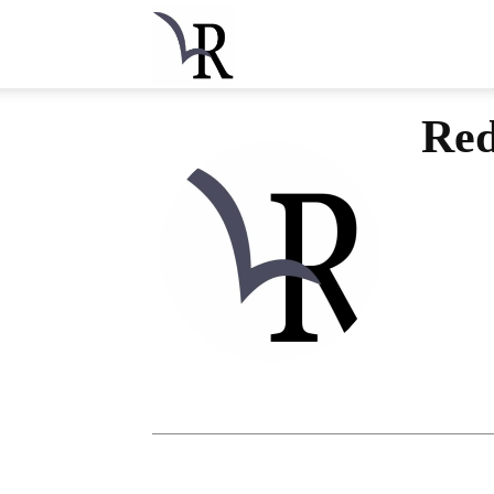
La
Red
Rondine
Finlandia