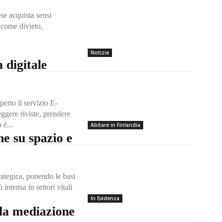
se acquista sensi
Notizie
a digitale
erto il servizio E-
leggere riviste, prendere
 è...
Abitare in Finlandia
e su spazio e
trategica, ponendo le basi
intensa in settori vitali
In Evidenza
la mediazione