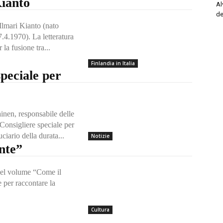
Kianto
Al
de
 Ilmari Kianto (nato
.4.1970). La letteratura
la fusione tra...
Finlandia in Italia
speciale per
nen, responsabile delle
Consigliere speciale per
uciario della durata...
Notizie
nte”
 del volume “Come il
e per raccontare la
Cultura
?