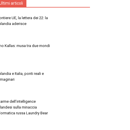
Ultimi articoli
ontiere UE, la lettera dei 22: la
nlandia aderisce
no Kallas: musa tra due mondi
nlandia e Italia, ponti reali e
maginari
larme dell’intelligence
nlandesi sulla minaccia
formatica russa Laundry Bear