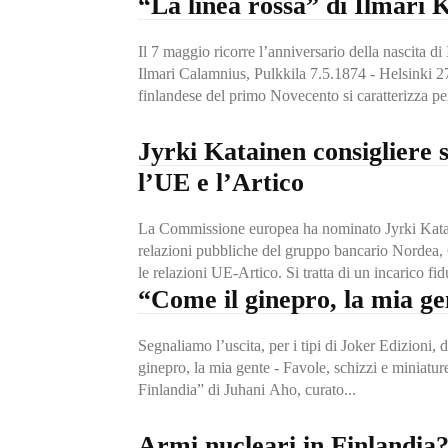
“La linea rossa” di Ilmari 
Il 7 maggio ricorre l’anniversario della nascita di
Ilmari Calamnius, Pulkkila 7.5.1874 - Helsinki 27
finlandese del primo Novecento si caratterizza per 
Jyrki Katainen consigliere 
l’UE e l’Artico
La Commissione europea ha nominato Jyrki Katai
relazioni pubbliche del gruppo bancario Nordea, 
le relazioni UE-Artico. Si tratta di un incarico fid
“Come il ginepro, la mia ge
Segnaliamo l’uscita, per i tipi di Joker Edizioni,
ginepro, la mia gente - Favole, schizzi e miniatur
Finlandia” di Juhani Aho, curato...
Armi nucleari in Finlandia