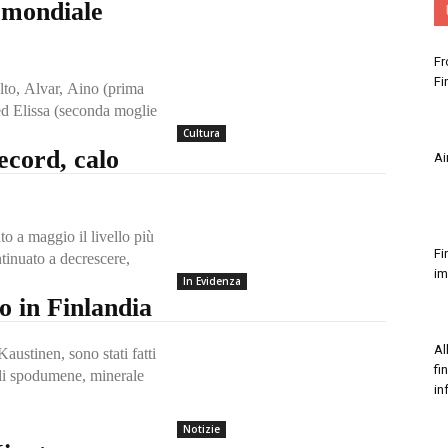
 mondiale
Fr
Fi
alto, Alvar, Aino (prima
 ed Elissa (seconda moglie
Cultura
ecord, calo
Ai
to a maggio il livello più
Fi
tinuato a decrescere,
im
In Evidenza
io in Finlandia
Al
austinen, sono stati fatti
fi
i di spodumene, minerale
in
Notizie