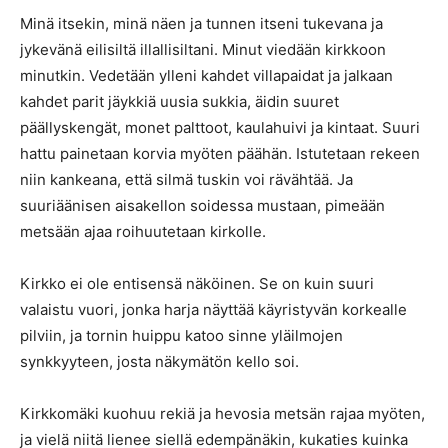
Minä itsekin, minä näen ja tunnen itseni tukevana ja
jykevänä eilisiltä illallisiltani. Minut viedään kirkkoon
minutkin. Vedetään ylleni kahdet villapaidat ja jalkaan
kahdet parit jäykkiä uusia sukkia, äidin suuret
päällyskengät, monet palttoot, kaulahuivi ja kintaat. Suuri
hattu painetaan korvia myöten päähän. Istutetaan rekeen
niin kankeana, että silmä tuskin voi rävähtää. Ja
suuriäänisen aisakellon soidessa mustaan, pimeään
metsään ajaa roihuutetaan kirkolle.
Kirkko ei ole entisensä näköinen. Se on kuin suuri
valaistu vuori, jonka harja näyttää käyristyvän korkealle
pilviin, ja tornin huippu katoo sinne yläilmojen
synkkyyteen, josta näkymätön kello soi.
Kirkkomäki kuohuu rekiä ja hevosia metsän rajaa myöten,
ja vielä niitä lienee siellä edempänäkin, kukaties kuinka