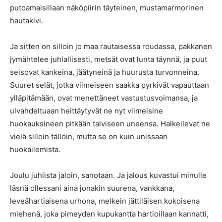
putoamaisillaan näköpiirin täyteinen, mustamarmorinen
hautakivi.
Ja sitten on silloin jo maa rautaisessa roudassa, pakkanen
jymähtelee juhlallisesti, metsät ovat lunta täynnä, ja puut
seisovat kankeina, jäätyneinä ja huurusta turvonneina.
Suuret selät, jotka viimeiseen saakka pyrkivät vapauttaan
ylläpitämään, ovat menettäneet vastustusvoimansa, ja
ulvahdeltuaan heittäytyvät ne nyt viimeisine
huokauksineen pitkään talviseen uneensa. Halkeilevat ne
vielä silloin tällöin, mutta se on kuin unissaan
huokailemista.
Joulu juhlista jaloin, sanotaan. Ja jalous kuvastui minulle
läsnä ollessani aina jonakin suurena, vankkana,
leveähartiaisena urhona, melkein jättiläisen kokoisena
miehenä, joka pimeyden kupukantta hartioillaan kannatti,