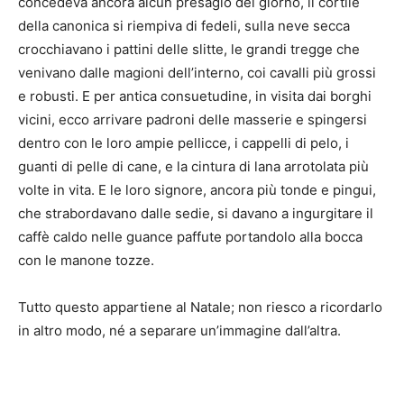
concedeva ancora alcun presagio del giorno, il cortile
della canonica si riempiva di fedeli, sulla neve secca
crocchiavano i pattini delle slitte, le grandi tregge che
venivano dalle magioni dell’interno, coi cavalli più grossi
e robusti. E per antica consuetudine, in visita dai borghi
vicini, ecco arrivare padroni delle masserie e spingersi
dentro con le loro ampie pellicce, i cappelli di pelo, i
guanti di pelle di cane, e la cintura di lana arrotolata più
volte in vita. E le loro signore, ancora più tonde e pingui,
che strabordavano dalle sedie, si davano a ingurgitare il
caffè caldo nelle guance paffute portandolo alla bocca
con le manone tozze.
Tutto questo appartiene al Natale; non riesco a ricordarlo
in altro modo, né a separare un’immagine dall’altra.