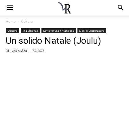
Home
Cultura
Cultura
In Evidenza
Letteratura finlandese
Libri e Letteratura
Un solido Natale (Joulu)
Di
Juhani Aho
-
7.2.2025