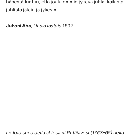
hänestä tuntuu, että joulu on niin jykevä juhla, kaikista
juhlista jaloin ja jykevin.
Juhani Aho
,
Uusia lastuja
1892
Le foto sono della chiesa di Petäjävesi (1763-65) nella