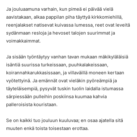
Ja jouluaamuna varhain, kun pimeä ei päivää vielä
aavistakaan, alkaa pappilan piha täyttyä kirkkomiehillä,
reenjalakset natisevat kuivassa lumessa, reet ovat leveitä
sydänmaan resloja ja hevoset talojen suurimmat ja
voimakkaimmat.
Ja sisään työntäytyy vanhan tavan mukaan mäkikyläläisiä
isäntiä suurissa turkeissaan, puuhkalakeissaan,
koirannahkarukkasissaan, ja villaväillä moneen kertaan
vyötettyinä. Ja emännät ovat vieläkin pyöreämpiä ja
täyteläisempiä, pysyvät tuskin tuolin laidalla istumassa
särpiessään pulleihin poskiinsa kuumaa kahvia
palleroisista kouristaan.
Se on kaikki tuo jouluun kuuluvaa; en osaa ajatella sitä
muuten enkä toista toisestaan erottaa.