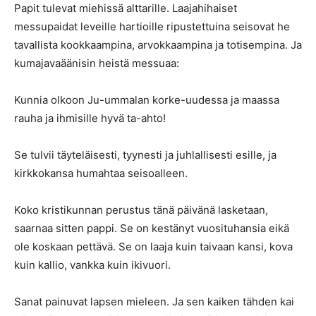
Papit tulevat miehissä alttarille. Laajahihaiset
messupaidat leveille hartioille ripustettuina seisovat he
tavallista kookkaampina, arvokkaampina ja totisempina. Ja
kumajavaäänisin heistä messuaa:
Kunnia olkoon Ju-ummalan korke-uudessa ja maassa
rauha ja ihmisille hyvä ta-ahto!
Se tulvii täyteläisesti, tyynesti ja juhlallisesti esille, ja
kirkkokansa humahtaa seisoalleen.
Koko kristikunnan perustus tänä päivänä lasketaan,
saarnaa sitten pappi. Se on kestänyt vuosituhansia eikä
ole koskaan pettävä. Se on laaja kuin taivaan kansi, kova
kuin kallio, vankka kuin ikivuori.
Sanat painuvat lapsen mieleen. Ja sen kaiken tähden kai