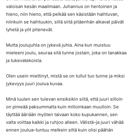
valoisan kesän maailmaan. Juhannus on hentoinen ja
hieno, niin hieno, että pelkää sen käsistään haihtuvan,
niinkuin se haihtuukin, sillä siitä pitäenhän alkavat päivät
lyhetä ja yöt pitenevät.
Mutta joulujuhla on jykevä juhla. Aina kun muistuu
mieleeni joulu, seuraa sitä tunne jostain, joka on tanakkaa
ja tukevatekoista.
Olen usein miettinyt, mistä se on tullut tuo tunne ja miksi
jykevyys juuri joulua kuvaa.
Minä luulen sen tulevan ensiksikin siitä, että juuri silloin
on pimeää paksummalta kuin milloinkaan muulloin. Se
täyttää ääriään myöten taivaan koko kupukannen, sen
valta voittaa kaikki ja ruhjoo alleen. Välistä–ja juuri vähää
ennen joulua–tuntuu melkein siltä kuin olisi päähän