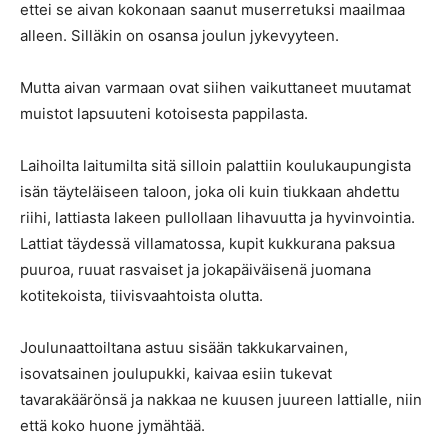
ettei se aivan kokonaan saanut muserretuksi maailmaa
alleen. Silläkin on osansa joulun jykevyyteen.
Mutta aivan varmaan ovat siihen vaikuttaneet muutamat
muistot lapsuuteni kotoisesta pappilasta.
Laihoilta laitumilta sitä silloin palattiin koulukaupungista
isän täyteläiseen taloon, joka oli kuin tiukkaan ahdettu
riihi, lattiasta lakeen pullollaan lihavuutta ja hyvinvointia.
Lattiat täydessä villamatossa, kupit kukkurana paksua
puuroa, ruuat rasvaiset ja jokapäiväisenä juomana
kotitekoista, tiivisvaahtoista olutta.
Joulunaattoiltana astuu sisään takkukarvainen,
isovatsainen joulupukki, kaivaa esiin tukevat
tavarakäärönsä ja nakkaa ne kuusen juureen lattialle, niin
että koko huone jymähtää.