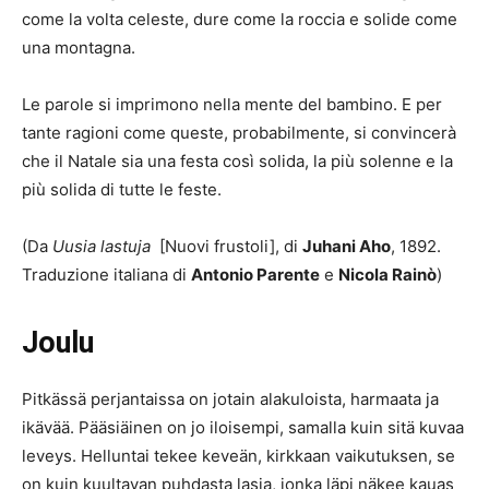
come la volta celeste, dure come la roccia e solide come
una montagna.
Le parole si imprimono nella mente del bambino. E per
tante ragioni come queste, probabilmente, si convincerà
che il Natale sia una festa così solida, la più solenne e la
più solida di tutte le feste.
(Da
Uusia lastuja
[Nuovi frustoli], di
Juhani Aho
, 1892.
Traduzione italiana di
Antonio Parente
e
Nicola Rainò
)
Joulu
Pitkässä perjantaissa on jotain alakuloista, harmaata ja
ikävää. Pääsiäinen on jo iloisempi, samalla kuin sitä kuvaa
leveys. Helluntai tekee keveän, kirkkaan vaikutuksen, se
on kuin kuultavan puhdasta lasia, jonka läpi näkee kauas