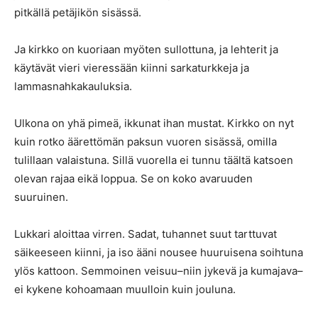
pitkällä petäjikön sisässä.
Ja kirkko on kuoriaan myöten sullottuna, ja lehterit ja
käytävät vieri vieressään kiinni sarkaturkkeja ja
lammasnahkakauluksia.
Ulkona on yhä pimeä, ikkunat ihan mustat. Kirkko on nyt
kuin rotko äärettömän paksun vuoren sisässä, omilla
tulillaan valaistuna. Sillä vuorella ei tunnu täältä katsoen
olevan rajaa eikä loppua. Se on koko avaruuden
suuruinen.
Lukkari aloittaa virren. Sadat, tuhannet suut tarttuvat
säikeeseen kiinni, ja iso ääni nousee huuruisena soihtuna
ylös kattoon. Semmoinen veisuu–niin jykevä ja kumajava–
ei kykene kohoamaan muulloin kuin jouluna.