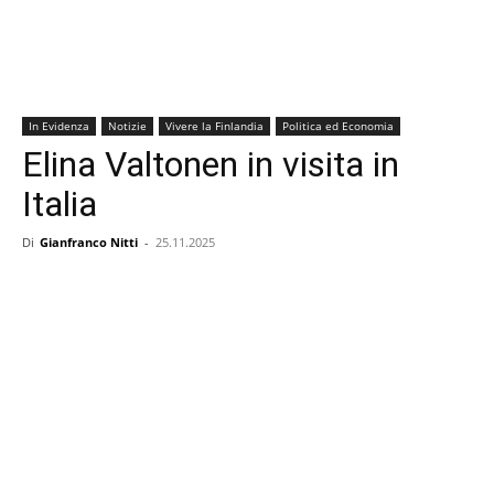
In Evidenza
Notizie
Vivere la Finlandia
Politica ed Economia
Elina Valtonen in visita in
Italia
Di
Gianfranco Nitti
-
25.11.2025