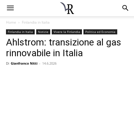
Home
Finlandia in Italia
Finlandia in Italia
Notizie
Vivere la Finlandia
Politica ed Economia
Ahlstrom: transizione al gas
rinnovabile in Italia
Di
Gianfranco Nitti
-
14.6.2026