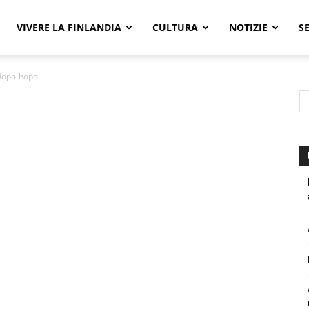
VIVERE LA FINLANDIA
CULTURA
NOTIZIE
S
öpö-höpö!