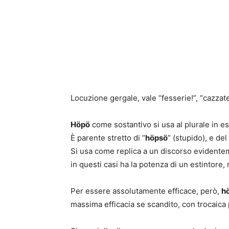
Locuzione gergale, vale “fesserie!”, “cazzate!
Höpö
come sostantivo si usa al plurale in e
È parente stretto di “
höpsö
” (stupido), e del
Si usa come replica a un discorso evidenteme
in questi casi ha la potenza di un estintore,
Per essere assolutamente efficace, però,
h
massima efficacia se scandito, con trocaica 