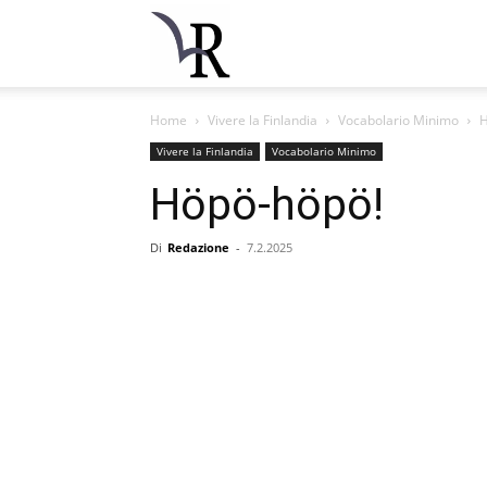
La
Home
Vivere la Finlandia
Vocabolario Minimo
H
Rondine
Vivere la Finlandia
Vocabolario Minimo
Höpö-höpö!
Finlandia
Di
Redazione
-
7.2.2025