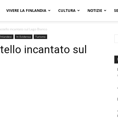
VIVERE LA FINLANDIA
CULTURA
NOTIZIE
S
astello incantato sul Lago Bianco
finlandesi
In Evidenza
Turismo
tello incantato sul