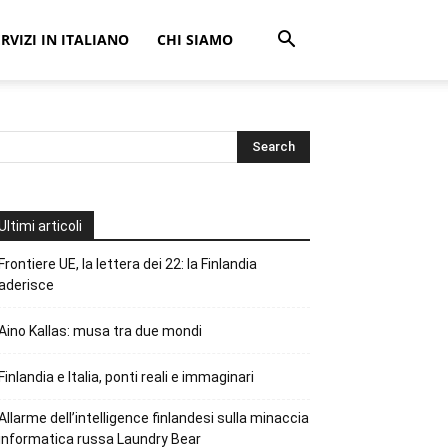
ERVIZI IN ITALIANO
CHI SIAMO
Ultimi articoli
Frontiere UE, la lettera dei 22: la Finlandia
aderisce
Aino Kallas: musa tra due mondi
Finlandia e Italia, ponti reali e immaginari
Allarme dell’intelligence finlandesi sulla minaccia
informatica russa Laundry Bear