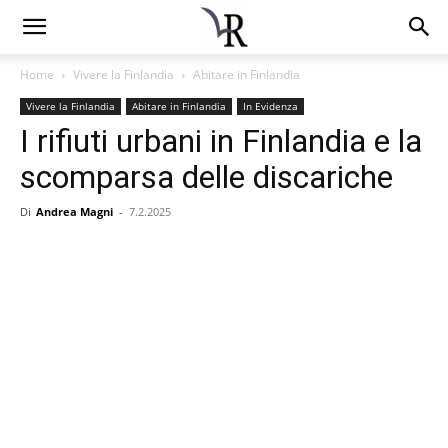
Home
Vivere la Finlandia
Abitare in Finlandia
Vivere la Finlandia
Abitare in Finlandia
In Evidenza
I rifiuti urbani in Finlandia e la
scomparsa delle discariche
Di
Andrea Magni
-
7.2.2025