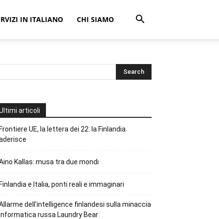
ERVIZI IN ITALIANO
CHI SIAMO
Ultimi articoli
Frontiere UE, la lettera dei 22: la Finlandia
aderisce
Aino Kallas: musa tra due mondi
Finlandia e Italia, ponti reali e immaginari
Allarme dell’intelligence finlandesi sulla minaccia
informatica russa Laundry Bear