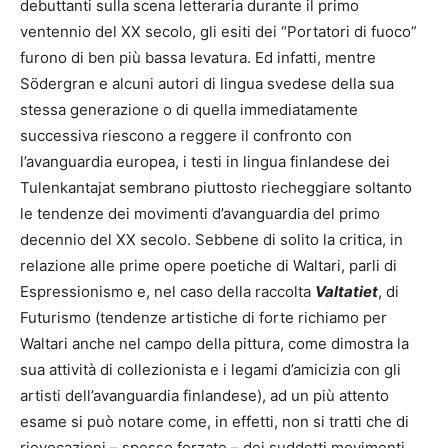
debuttanti sulla scena letteraria durante il primo
ventennio del XX secolo, gli esiti dei “Portatori di fuoco”
furono di ben più bassa levatura. Ed infatti, mentre
Södergran e alcuni autori di lingua svedese della sua
stessa generazione o di quella immediatamente
successiva riescono a reggere il confronto con
l’avanguardia europea, i testi in lingua finlandese dei
Tulenkantajat sembrano piuttosto riecheggiare soltanto
le tendenze dei movimenti d’avanguardia del primo
decennio del XX secolo. Sebbene di solito la critica, in
relazione alle prime opere poetiche di Waltari, parli di
Espressionismo e, nel caso della raccolta
Valtatiet
, di
Futurismo (tendenze artistiche di forte richiamo per
Waltari anche nel campo della pittura, come dimostra la
sua attività di collezionista e i legami d’amicizia con gli
artisti dell’avanguardia finlandese), ad un più attento
esame si può notare come, in effetti, non si tratti che di
rievocazioni – spesso forzate – dei suddetti movimenti