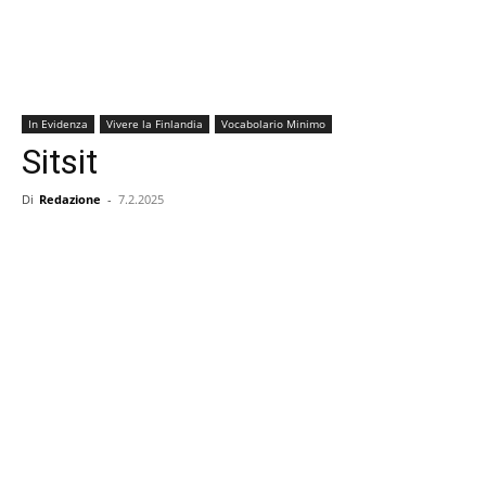
In Evidenza
Vivere la Finlandia
Vocabolario Minimo
Sitsit
Di
Redazione
-
7.2.2025