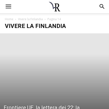
Home
Vivere la Finlandia
Pagina 14
VIVERE LA FINLANDIA
Frontiere UE, la lettera dei 22: la