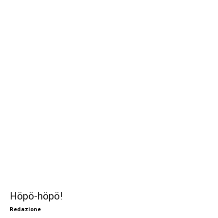
Höpö-höpö!
Redazione