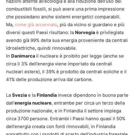
nazioni attente all’ecologia e alla riduzione dell’uso dei
combustibili fossili, si può avere una prima impressione
che possiedano anche sistemi energetici comparabili.
Ma,
come già accennato
, più da vicino si guardano e più
diversi questi Paesi risultano: la
Norvegia
è privilegiata
avendo già 99% della sua energia proveniente da centrali
idroelettriche, quindi rinnovabile.
In
Danimarca
il nucleare è proibito per legge (anche se
circa il 3% dell’energia viene importato da centrali
nucleari estere), il 39% è prodotto da centrali eoliche e il
41% delle produzione arriva dal carbone.
La
Svezia
e la
Finlandia
invece dipendono in buona parte
dall’
energia nucleare
, entrambe per circa un terzo della
produzione nazionale, e in Finlandia il settore impiega
circa 3700 persone. Entrambi i Paesi hanno quasi il 50%
dell’energia creata con fonti rinnovabili, in Finlandia
soprattutto con i prodotti di scarto dell’industria forestale.