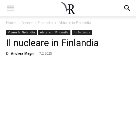
Home
Vivere la Finlandia
Abitare in Finlandia
Vivere la Finlandia
Abitare in Finlandia
In Evidenza
Il nucleare in Finlandia
Di
Andrea Magni
-
7.2.2025