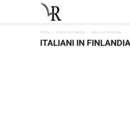
La
Home
Vivere la Finlandia
Italiani in Finlandia
Rondine
ITALIANI IN FINLANDI
Finlandia