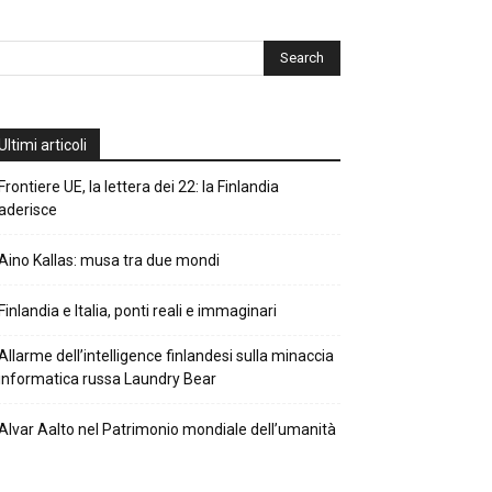
Ultimi articoli
Frontiere UE, la lettera dei 22: la Finlandia
aderisce
Aino Kallas: musa tra due mondi
Finlandia e Italia, ponti reali e immaginari
Allarme dell’intelligence finlandesi sulla minaccia
informatica russa Laundry Bear
Alvar Aalto nel Patrimonio mondiale dell’umanità