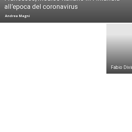
all’epoca del coronavirus
Pubblico, privato e privato-privato: un medico
Andrea Magni
italiano sul sistema sanitario finlandese
Fabio Divin