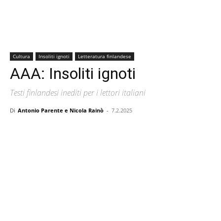
Cultura
Insoliti ignoti
Letteratura finlandese
AAA: Insoliti ignoti
Testi finlandesi inediti per i lettori italiani
Di
Antonio Parente e Nicola Rainò
-
7.2.2025