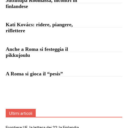
Juttutupa Roomassa, incontri in
finlandese
Kati Kovács: ridere, piangere,
riflettere
Anche a Roma si festeggia il
pikkujoulu
A Roma si gioca il “pesis”
Ultimi articoli
Frontiere UE, la lettera dei 22: la Finlandia